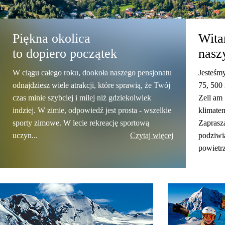
Piękna okolica
Wit
to dopiero początek
nasz
W ciągu całego roku, dookoła naszego pensjonatu
Jesteśm
odnajdziesz wiele atrakcji, które sprawią, że Twój
75, 500
czas minie szybciej i milej niż gdziekolwiek
Zell am
indziej. W zimie, odpowiedź jest prosta - wszelkie
klimate
sporty zimowe. W lecie rekreację sportową
Zaprasz
uczyn...
Czytaj więcej
podziwia
powietrz